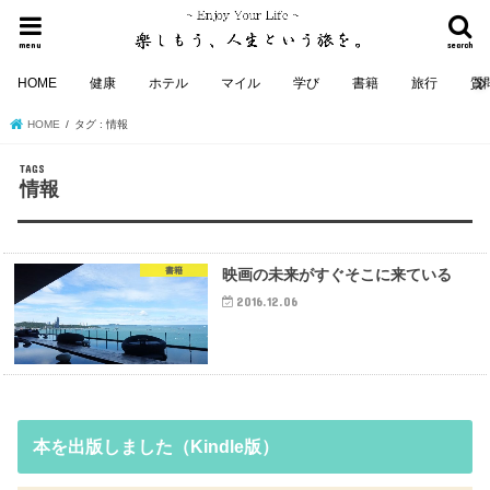
menu
search
HOME
健康
ホテル
マイル
学び
書籍
旅行
質
HOME
タグ : 情報
情報
書籍
映画の未来がすぐそこに来ている
2016.12.06
本を出版しました（Kindle版）