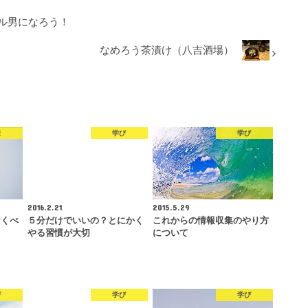
キル男になろう！
なめろう茶漬け（八吉酒場）
康
学び
学び
2016.2.21
2015.5.29
おくべ
５分だけでいいの？とにかく
これからの情報収集のやり方
やる習慣が大切
について
び
学び
学び