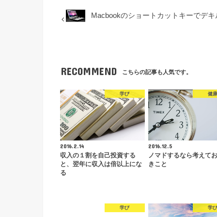
Macbookのショートカットキーでデ
RECOMMEND
こちらの記事も人気です。
学び
健
2016.2.14
2016.12.5
収入の１割を自己投資する
ノマドするなら考えて
と、翌年に収入は倍以上にな
きこと
る
学び
学