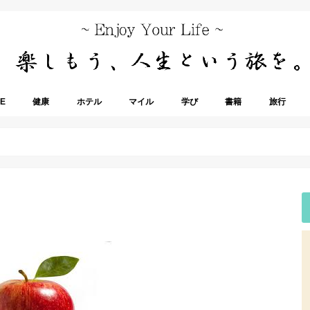
E
健康
ホテル
マイル
学び
書籍
旅行
身体調整
食事
時間管理
風水
ステータス
レストラン
カフェ
旅道具
街歩き
空撮