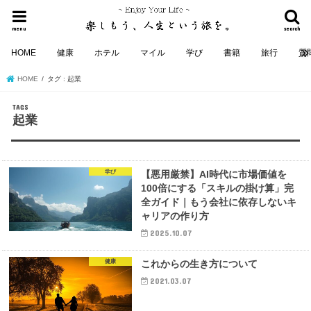
menu
search
HOME
健康
ホテル
マイル
学び
書籍
旅行
質
HOME
タグ : 起業
起業
学び
【悪用厳禁】AI時代に市場価値を
100倍にする「スキルの掛け算」完
全ガイド｜もう会社に依存しないキ
ャリアの作り方
2025.10.07
健康
これからの生き方について
2021.03.07