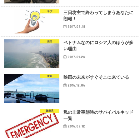
学び
三日坊主で終わってしまうあなたに
朗報！
2017.02.18
旅行
ベトナムなのにロシア人のほうが多
い理由
2017.01.26
書籍
映画の未来がすぐそこに来ている
2016.12.06
旅道具
私の非常事態時のサバイバルキッド
一覧
2016.09.12