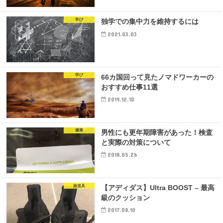
学び
独学での集中力を維持するには
2021.03.03
学び
66カ国回って見たノマドワーカーの
おすすめ仕事11選
2019.12.10
健康
男性にも更年期障害があった！検査
と実際の対策について
2018.05.26
旅道具
【アディダス】Ultra BOOST – 最高
級のクッション
2017.08.10